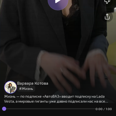
На сайте используются cookies.
Окей
Продолжая использовать сайт,
Варвара Котова
вы принимаете
условия
#
Жизнь
Жизнь — по подписке «АвтоВАЗ» вводит подписку на Lada
Vesta, а мировые гиганты уже давно подписали нас на все
остальное.
0:00
/
1:00