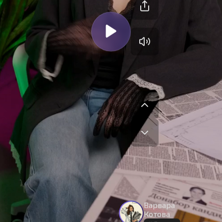
На сайте используются cookies.
Варвара
Окей
Продолжая использовать сайт,
вы принимаете
условия
Котова