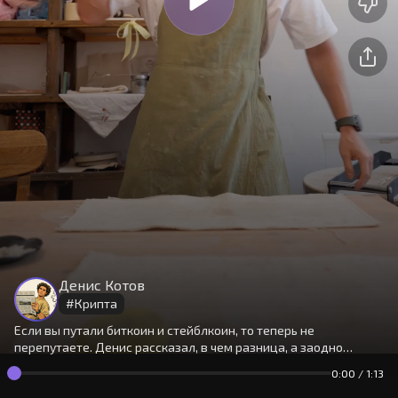
На сайте используются cookies.
Окей
Продолжая использовать сайт,
Денис Котов
вы принимаете
условия
#
Крипта
Если вы путали биткоин и стейблкоин, то теперь не
перепутаете. Денис рассказал, в чем разница, а заодно
разобрался, как в России собираются регулировать
0:00
/
1:13
криптодоллары.