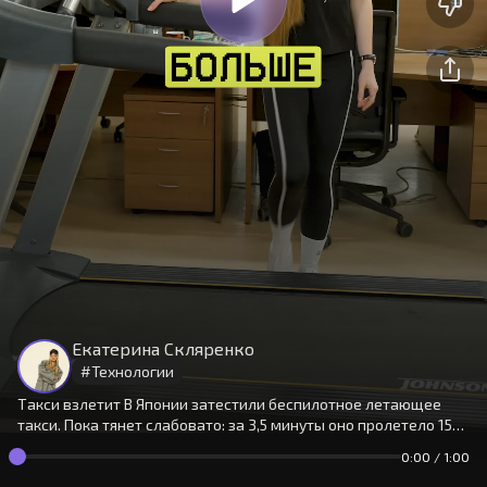
На сайте используются cookies.
Окей
Продолжая использовать сайт,
Екатерина Скляренко
вы принимаете
условия
#
Технологии
Такси взлетит В Японии затестили беспилотное летающее
такси. Пока тянет слабовато: за 3,5 минуты оно пролетело 150
метров. Есть ли плюсы? Катя разобралась.
0:00
/
1:00