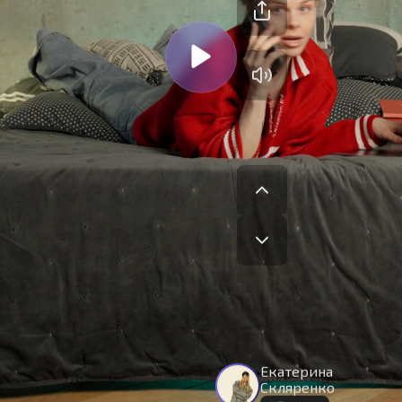
На сайте используются cookies.
Екатерина
Окей
Продолжая использовать сайт,
вы принимаете
условия
Скляренко