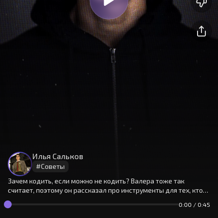
На сайте используются cookies.
Окей
Продолжая использовать сайт,
Илья Сальков
вы принимаете
условия
#
Советы
Зачем кодить, если можно не кодить? Валера тоже так
считает, поэтому он рассказал про инструменты для тех, кто
не очень любит программирование.
0:00
/
0:45