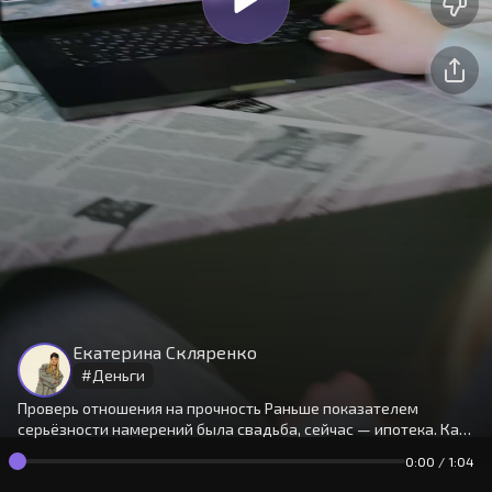
На сайте используются cookies.
Окей
Продолжая использовать сайт,
Екатерина Скляренко
вы принимаете
условия
#
Деньги
Проверь отношения на прочность Раньше показателем
серьёзности намерений была свадьба, сейчас — ипотека. Катя
разобралась, почему так происходит.
0:00
/
1:04