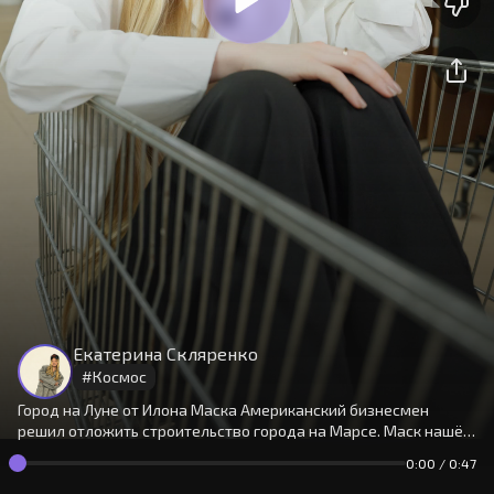
На сайте используются cookies.
Окей
Продолжая использовать сайт,
Екатерина Скляренко
вы принимаете
условия
#
Космос
Город на Луне от Илона Маска Американский бизнесмен
решил отложить строительство города на Марсе. Маск нашёл,
где это можно сделать в два раза быстрее — на Луне.
0:00
/
0:47