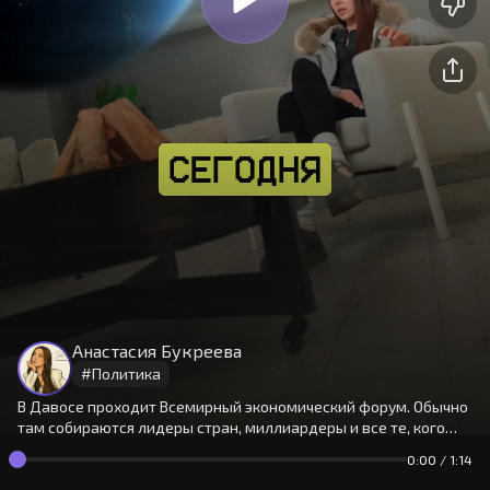
На сайте используются cookies.
Окей
Продолжая использовать сайт,
Анастасия Букреева
вы принимаете
условия
#
Политика
В Давосе проходит Всемирный экономический форум. Обычно
там собираются лидеры стран, миллиардеры и все те, кого
считают «закулисной элитой». Настя рассказала, почему это
0:00
/
1:14
событие считается важным и что обсуждают в этом году.