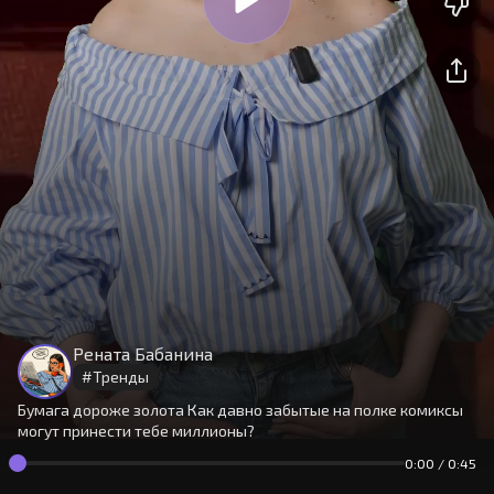
На сайте используются cookies.
Окей
Продолжая использовать сайт,
Рената Бабанина
вы принимаете
условия
#
Тренды
Бумага дороже золота Как давно забытые на полке комиксы
могут принести тебе миллионы?
0:00
/
0:45