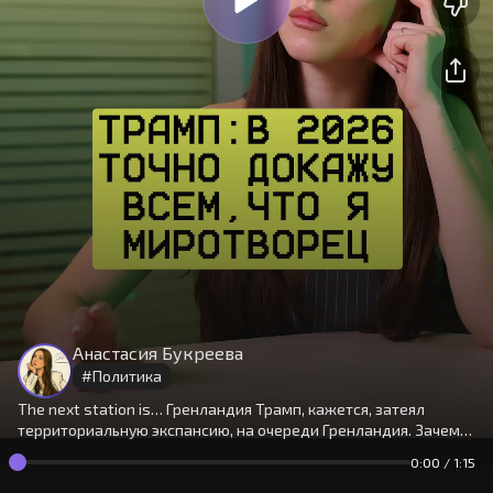
На сайте используются cookies.
Окей
Продолжая использовать сайт,
Анастасия Букреева
вы принимаете
условия
#
Политика
The next station is… Гренландия Трамп, кажется, затеял
территориальную экспансию, на очереди Гренландия. Зачем
президенту США этот остров? Почему он имеет большое
0:00
/
1:15
стратегическое значение? Расскажет Настя.