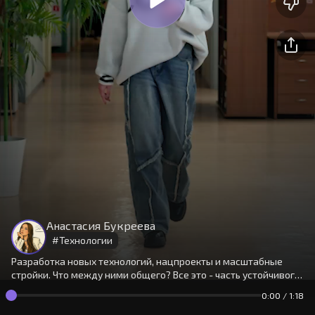
На сайте используются cookies.
Окей
Продолжая использовать сайт,
Анастасия Букреева
вы принимаете
условия
#
Технологии
Разработка новых технологий, нацпроекты и масштабные
стройки. Что между ними общего? Все это - часть устойчивого
развития.
0:00
/
1:18