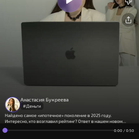
На сайте используются cookies.
Окей
Продолжая использовать сайт,
Анастасия Букреева
вы принимаете
условия
#
Деньги
Найдено самое «ипотечное» поколение в 2025 году.
Интересно, кто возглавил рейтинг? Ответ в нашем новом
видео.
0:00
/
0:50