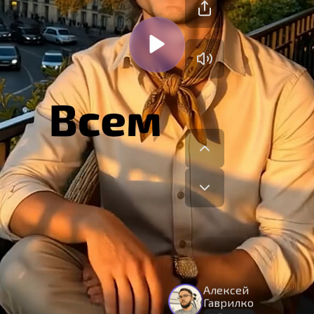
На сайте используются cookies.
Алексей
Окей
Продолжая использовать сайт,
вы принимаете
условия
Гаврилко