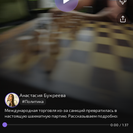
На сайте используются cookies.
Окей
Продолжая использовать сайт,
Анастасия Букреева
вы принимаете
условия
#
Политика
Международная торговля из-за санкций превратилась в
настоящую шахматную партию. Рассказываем подробно:
0:00
/
1:37