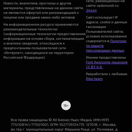
сети, размещённых на
Новости, аналитика, прогнозы и другие
сайте vedomosti.ru:
материалы, представленные на данном сайте,
24smi
.
не являются офертой или рекомендацией к
покупке или продаже каких-либо активов.
Сайт использует IP
адреса, cookie и данные
На информационном ресурсе применяются
геолокации
рекомендательные технологии
Пользователей сайта,
(информационные технологии предоставления
условия использования
информации на основе сбора, систематизации
содержатся в
Политике
и анализа сведений, относящихся к
по защите
предпочтениям пользователей сети
персональных данных
.
«Интернет», находящихся на территории
Российской Федерации).
Иконки предоставлены
Font Awesome
,
лицензия
CC BY 4.0.
Разработали с любовью:
Riter.team
Все права защищены © АО Бизнес Ньюс Медиа, ИНН/КПП
7712108141/771501001, ОГРН 1027739124775, 127018, г. Москва,
вн.тер.г. муниципальный округ Марьина Роща, ул. Полковая, д.