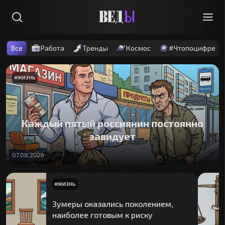
Все
Работа
Тренды
Космос
#Чтопоцифре
#
ЖИЗНЬ
Каждый пятый россиянин постоянно
завидует
07.08.2026
#
ЖИЗНЬ
Зумеры оказались поколением,
наиболее готовым к риску